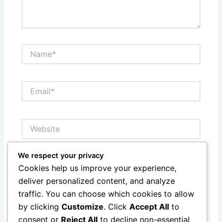
Name*
Email*
Website
We respect your privacy
Save my name, email, and website in this browser
Cookies help us improve your experience,
for the next time I comment.
deliver personalized content, and analyze
traffic. You can choose which cookies to allow
by clicking
Customize
. Click
Accept All
to
consent or
Reject All
to decline non-essential