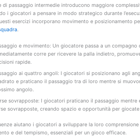
 di passaggio intermedie introducono maggiore complessi
do i giocatori a pensare in modo strategico durante l’esecu
uesti esercizi incorporano movimento e posizionamento per
 squadra
.
ssaggio e movimento: Un giocatore passa a un compagno d
mediatamente corre per ricevere la palla indietro, promuo
isioni rapide.
saggio ai quattro angoli: I giocatori si posizionano agli ang
drato e praticano il passaggio tra di loro mentre si muovo
ossimo angolo.
rse sovrapposte: I giocatori praticano il passaggio mentre 
rse sovrapposte, creando spazio e opportunità per giocate 
enze aiutano i giocatori a sviluppare la loro comprensione
nto e del tempismo, essenziali per un gioco efficace.