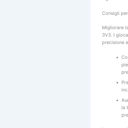
Consigli per
Migliorare l
3V3. I gioca
precisione e
Con
pie
pre
Pra
inc
Au
la 
pre