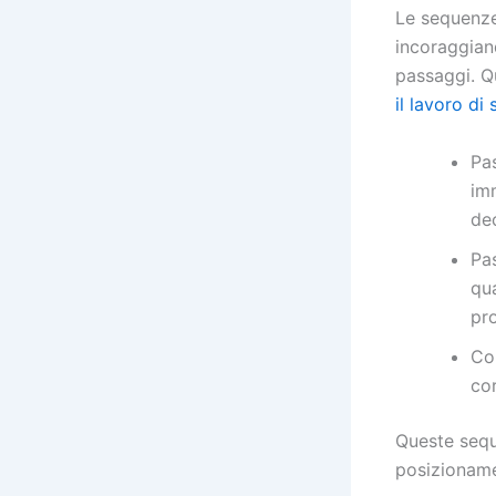
Le sequenze
incoraggian
passaggi. Q
il lavoro di
Pa
im
dec
Pas
qua
pr
Co
co
Queste sequ
posizioname