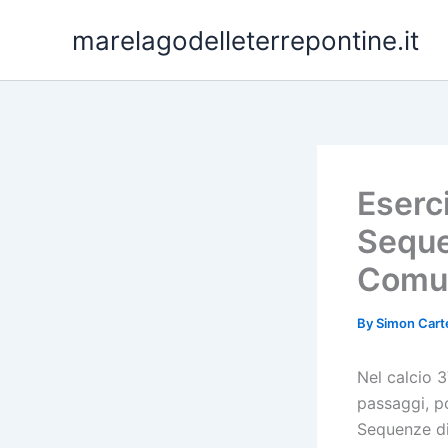
Skip
marelagodelleterrepontine.it
to
content
Eserci
Seque
Comu
By
Simon Cart
Nel calcio 3
passaggi, p
Sequenze di