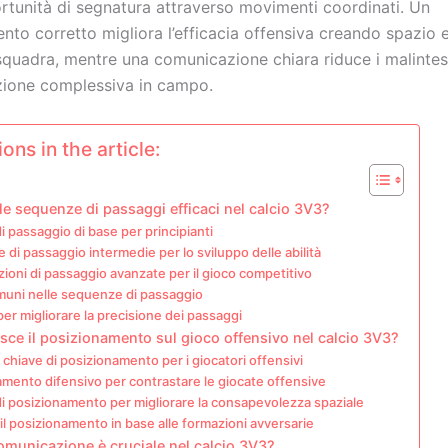
rtunità di segnatura attraverso movimenti coordinati. Un
to corretto migliora l’efficacia offensiva creando spazio e
 squadra, mentre una comunicazione chiara riduce i malintes
zione complessiva in campo.
ons in the article:
le sequenze di passaggi efficaci nel calcio 3V3?
di passaggio di base per principianti
di passaggio intermedie per lo sviluppo delle abilità
oni di passaggio avanzate per il gioco competitivo
muni nelle sequenze di passaggio
per migliorare la precisione dei passaggi
sce il posizionamento sul gioco offensivo nel calcio 3V3?
 chiave di posizionamento per i giocatori offensivi
mento difensivo per contrastare le giocate offensive
di posizionamento per migliorare la consapevolezza spaziale
il posizionamento in base alle formazioni avversarie
omunicazione è cruciale nel calcio 3V3?