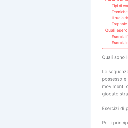
Tipi di c
Tecniche
Il ruolo 
Trappole
Quali eserc
Esercizi 
Esercizi 
Quali sono 
Le sequenze 
possesso e 
movimenti c
giocate str
Esercizi di 
Per i princip