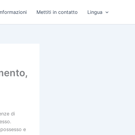
Informazioni
Mettiti in contatto
Lingua
mento,
enze di
esso.
l possesso e