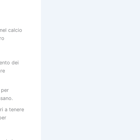
nel calcio
ro
mento dei
ire
 per
ssano.
i a tenere
per