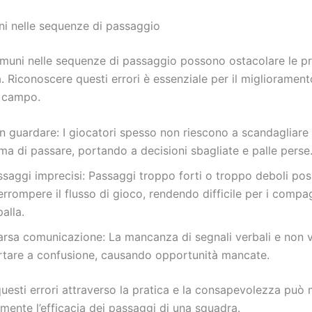
ni nelle sequenze di passaggio
comuni nelle sequenze di passaggio possono ostacolare le pr
 Riconoscere questi errori è essenziale per il miglioramento
n campo.
n guardare: I giocatori spesso non riescono a scandagliare
ma di passare, portando a decisioni sbagliate e palle perse
ssaggi imprecisi: Passaggi troppo forti o troppo deboli po
errompere il flusso di gioco, rendendo difficile per i compa
palla.
arsa comunicazione: La mancanza di segnali verbali e non v
rtare a confusione, causando opportunità mancate.
uesti errori attraverso la pratica e la consapevolezza può 
amente l’efficacia dei passaggi di una squadra.