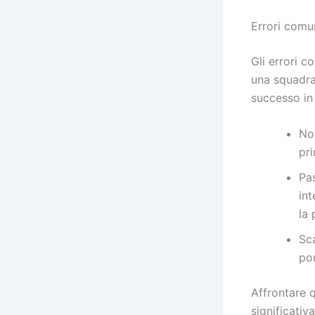
Errori comu
Gli errori 
una squadra.
successo i
No
pri
Pa
int
la 
Sc
po
Affrontare q
significativ