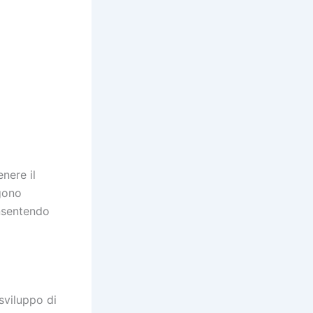
nere il
gono
onsentendo
sviluppo di