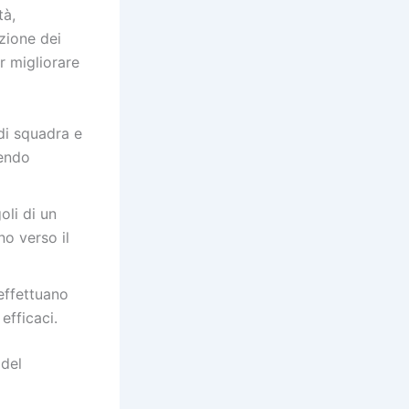
tà,
zione dei
 migliorare
i squadra e
vendo
oli di un
no verso il
effettuano
efficaci.
 del