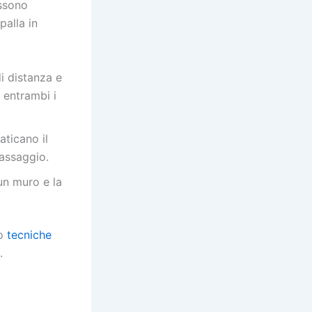
ossono
palla in
i distanza e
i entrambi i
aticano il
assaggio.
un muro e la
ro
tecniche
.