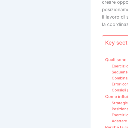
creare oppo
posizionamen
il lavoro di
la coordina
Key secti
Quali sono 
Esercizi 
Sequenze 
Combinazi
Errori co
Consigli 
Come influi
Strategie
Posiziona
Esercizi 
Adattare 
Perché la c