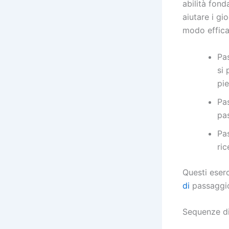
abilità fon
aiutare i gi
modo effica
Pas
si 
pie
Pas
pa
Pa
ric
Questi eserc
di
passaggio
Sequenze di