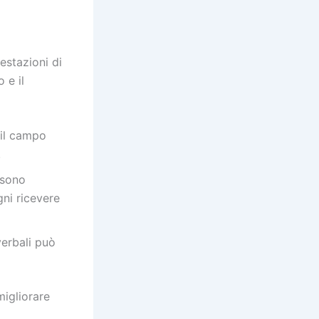
estazioni di
 e il
 il campo
.
ssono
gni ricevere
erbali può
migliorare