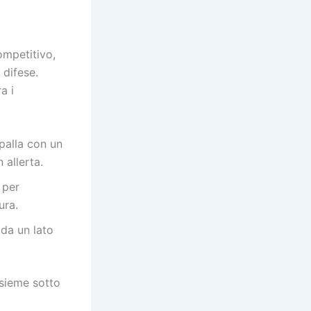
ompetitivo,
 difese.
a i
 palla con un
 allerta.
 per
ura.
 da un lato
nsieme sotto