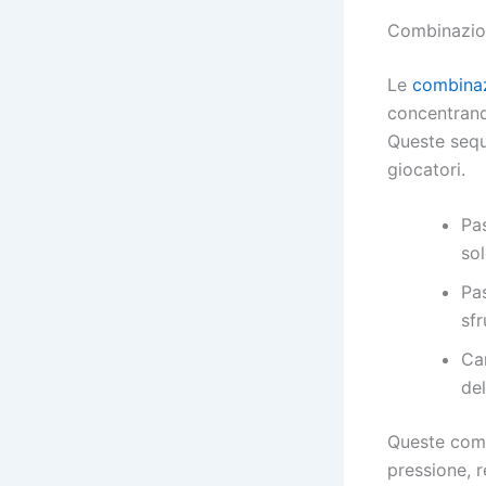
Combinazion
Le
combinaz
concentrand
Queste seque
giocatori.
Pas
sol
Pa
sfr
Ca
del
Queste comb
pressione, r