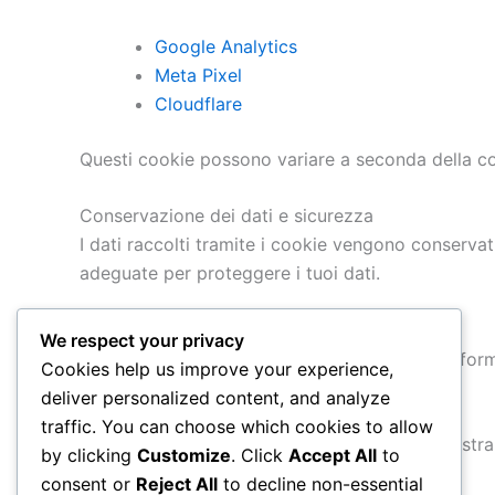
Google Analytics
Meta Pixel
Cloudflare
Questi cookie possono variare a seconda della conf
Conservazione dei dati e sicurezza
I dati raccolti tramite i cookie vengono conservat
adeguate per proteggere i tuoi dati.
Aggiornamenti alla politica
We respect your privacy
Ci riserviamo il diritto di aggiornare questa info
Cookies help us improve your experience,
deliver personalized content, and analyze
Informazioni di contatto
traffic. You can choose which cookies to allow
Per ulteriori informazioni sui cookie e sulla nostra
by clicking
Customize
. Click
Accept All
to
consent or
Reject All
to decline non-essential