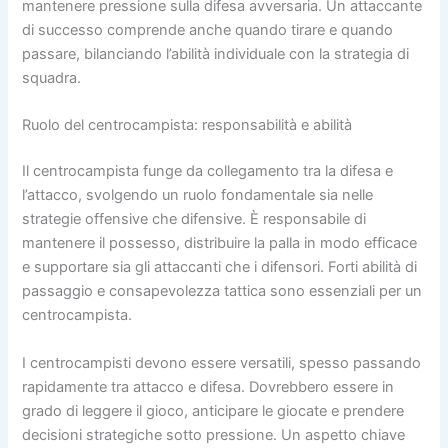
mantenere pressione sulla difesa avversaria. Un attaccante
di successo comprende anche quando tirare e quando
passare, bilanciando l’abilità individuale con la strategia di
squadra.
Ruolo del centrocampista: responsabilità e abilità
Il centrocampista funge da collegamento tra la difesa e
l’attacco, svolgendo un ruolo fondamentale sia nelle
strategie offensive che difensive. È responsabile di
mantenere il possesso, distribuire la palla in modo efficace
e supportare sia gli attaccanti che i difensori. Forti abilità di
passaggio e consapevolezza tattica sono essenziali per un
centrocampista.
I centrocampisti devono essere versatili, spesso passando
rapidamente tra attacco e difesa. Dovrebbero essere in
grado di leggere il gioco, anticipare le giocate e prendere
decisioni strategiche sotto pressione. Un aspetto chiave