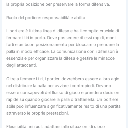
la propria posizione per preservare la forma difensiva.
Ruolo del portiere: responsabilità e abilità
Il portiere è l’ultima linea di difesa e ha il compito cruciale di
fermare i tiri in porta. Deve possedere riflessi rapidi, mani
forti e un buon posizionamento per bloccare o prendere la
palla in modo efficace. La comunicazione con i difensori è
essenziale per organizzare la difesa e gestire le minacce
degli attaccanti.
Oltre a fermare i tiri, i portieri dovrebbero essere a loro agio
nel distribuire la palla per avviare i contropiedi. Devono
essere consapevoli del flusso di gioco e prendere decisioni
rapide su quando giocare la palla o trattenerla. Un portiere
abile può influenzare significativamente l’esito di una partita
attraverso le proprie prestazioni.
Flessibilità nei ruoli: adattarsi alle situazioni di gioco