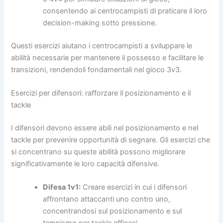
consentendo ai centrocampisti di praticare il loro
decision-making sotto pressione.
Questi esercizi aiutano i centrocampisti a sviluppare le
abilità necessarie per mantenere il possesso e facilitare le
transizioni, rendendoli fondamentali nel gioco 3v3.
Esercizi per difensori: rafforzare il posizionamento e il
tackle
I difensori devono essere abili nel posizionamento e nel
tackle per prevenire opportunità di segnare. Gli esercizi che
si concentrano su queste abilità possono migliorare
significativamente le loro capacità difensive.
Difesa 1v1:
Creare esercizi in cui i difensori
affrontano attaccanti uno contro uno,
concentrandosi sul posizionamento e sul