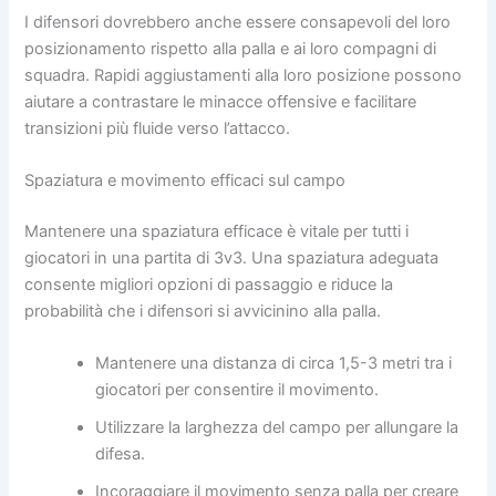
I difensori dovrebbero anche essere consapevoli del loro
posizionamento rispetto alla palla e ai loro compagni di
squadra. Rapidi aggiustamenti alla loro posizione possono
aiutare a contrastare le minacce offensive e facilitare
transizioni più fluide verso l’attacco.
Spaziatura e movimento efficaci sul campo
Mantenere una spaziatura efficace è vitale per tutti i
giocatori in una partita di 3v3. Una spaziatura adeguata
consente migliori opzioni di passaggio e riduce la
probabilità che i difensori si avvicinino alla palla.
Mantenere una distanza di circa 1,5-3 metri tra i
giocatori per consentire il movimento.
Utilizzare la larghezza del campo per allungare la
difesa.
Incoraggiare il movimento senza palla per creare