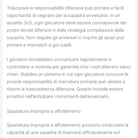
Trascurare le responsabilità difensive può portare a facili
opportunità di segnare per la squadra avversaria. In un
assetto 3v3, ogni giocatore deve essere consapevole dei
propri doveri difensivi e della strategia complessiva della
squadra. Non seguire gli avversari o coprire gli spazi può
portare a mismatch e gol subiti.
I giocatori dovrebbero comunicare regolarmente e
controllarsi a vicenda per garantire che i ruoli difensivi siano
chiari. Stabilire un sistema in cui ogni giocatore conosce le
proprie responsabilità di marcatura primarie può aiutare a
ridurre la trascuratezza difensiva. Questo include essere
proattivi nell’anticipare i movimenti dell’avversario.
Spaziatura impropria e affollamento
Spaziatura impropria e affollamento possono ostacolare la
capacità di una squadra di muoversi efficacemente sul