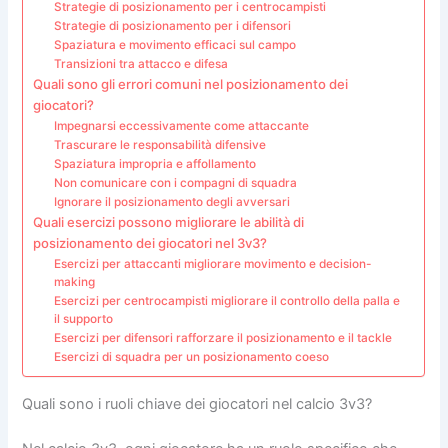
Strategie di posizionamento per i centrocampisti
Strategie di posizionamento per i difensori
Spaziatura e movimento efficaci sul campo
Transizioni tra attacco e difesa
Quali sono gli errori comuni nel posizionamento dei
giocatori?
Impegnarsi eccessivamente come attaccante
Trascurare le responsabilità difensive
Spaziatura impropria e affollamento
Non comunicare con i compagni di squadra
Ignorare il posizionamento degli avversari
Quali esercizi possono migliorare le abilità di
posizionamento dei giocatori nel 3v3?
Esercizi per attaccanti migliorare movimento e decision-
making
Esercizi per centrocampisti migliorare il controllo della palla e
il supporto
Esercizi per difensori rafforzare il posizionamento e il tackle
Esercizi di squadra per un posizionamento coeso
Quali sono i ruoli chiave dei giocatori nel calcio 3v3?