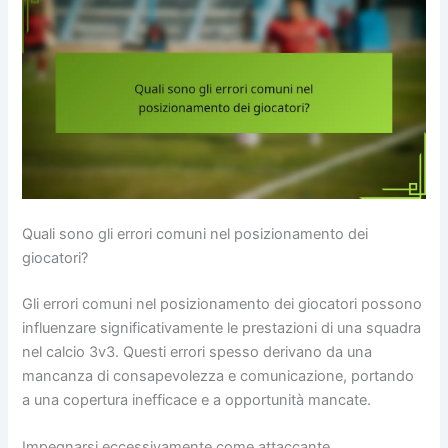
Quali sono gli errori comuni nel posizionamento dei
giocatori?
Gli errori comuni nel posizionamento dei giocatori possono
influenzare significativamente le prestazioni di una squadra
nel calcio 3v3. Questi errori spesso derivano da una
mancanza di consapevolezza e comunicazione, portando
a una copertura inefficace e a opportunità mancate.
Impegnarsi eccessivamente come attaccante