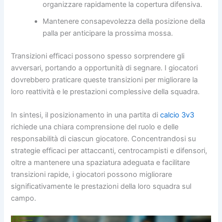
organizzare rapidamente la copertura difensiva.
Mantenere consapevolezza della posizione della
palla per anticipare la prossima mossa.
Transizioni efficaci possono spesso sorprendere gli
avversari, portando a opportunità di segnare. I giocatori
dovrebbero praticare queste transizioni per migliorare la
loro reattività e le prestazioni complessive della squadra.
In sintesi, il posizionamento in una partita di
calcio 3v3
richiede una chiara comprensione del ruolo e delle
responsabilità di ciascun giocatore. Concentrandosi su
strategie efficaci per attaccanti, centrocampisti e difensori,
oltre a mantenere una spaziatura adeguata e facilitare
transizioni rapide, i giocatori possono migliorare
significativamente le prestazioni della loro squadra sul
campo.