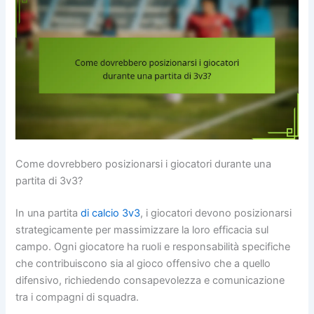
Come dovrebbero posizionarsi i giocatori durante una
partita di 3v3?
In una partita
di calcio 3v3
, i giocatori devono posizionarsi
strategicamente per massimizzare la loro efficacia sul
campo. Ogni giocatore ha ruoli e responsabilità specifiche
che contribuiscono sia al gioco offensivo che a quello
difensivo, richiedendo consapevolezza e comunicazione
tra i compagni di squadra.