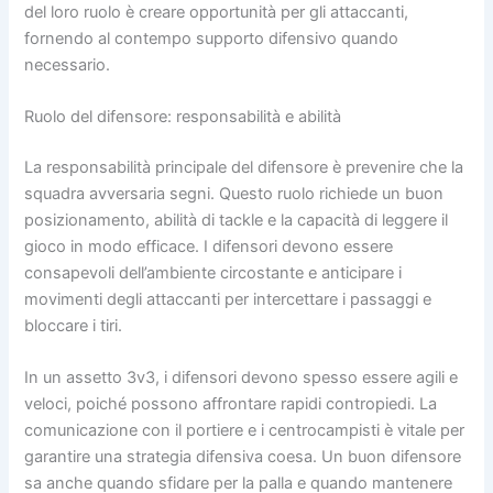
del loro ruolo è creare opportunità per gli attaccanti,
fornendo al contempo supporto difensivo quando
necessario.
Ruolo del difensore: responsabilità e abilità
La responsabilità principale del difensore è prevenire che la
squadra avversaria segni. Questo ruolo richiede un buon
posizionamento, abilità di tackle e la capacità di leggere il
gioco in modo efficace. I difensori devono essere
consapevoli dell’ambiente circostante e anticipare i
movimenti degli attaccanti per intercettare i passaggi e
bloccare i tiri.
In un assetto 3v3, i difensori devono spesso essere agili e
veloci, poiché possono affrontare rapidi contropiedi. La
comunicazione con il portiere e i centrocampisti è vitale per
garantire una strategia difensiva coesa. Un buon difensore
sa anche quando sfidare per la palla e quando mantenere