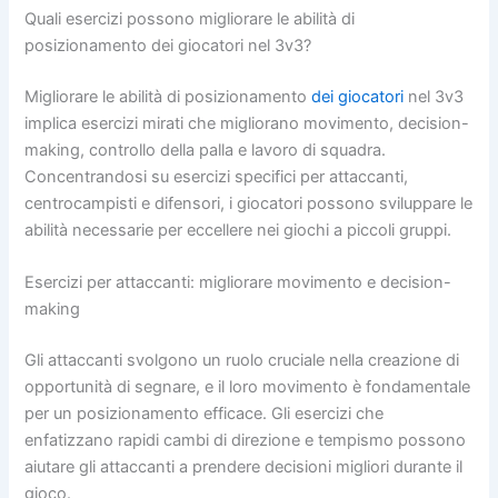
Quali esercizi possono migliorare le abilità di
posizionamento dei giocatori nel 3v3?
Migliorare le abilità di posizionamento
dei giocatori
nel 3v3
implica esercizi mirati che migliorano movimento, decision-
making, controllo della palla e lavoro di squadra.
Concentrandosi su esercizi specifici per attaccanti,
centrocampisti e difensori, i giocatori possono sviluppare le
abilità necessarie per eccellere nei giochi a piccoli gruppi.
Esercizi per attaccanti: migliorare movimento e decision-
making
Gli attaccanti svolgono un ruolo cruciale nella creazione di
opportunità di segnare, e il loro movimento è fondamentale
per un posizionamento efficace. Gli esercizi che
enfatizzano rapidi cambi di direzione e tempismo possono
aiutare gli attaccanti a prendere decisioni migliori durante il
gioco.