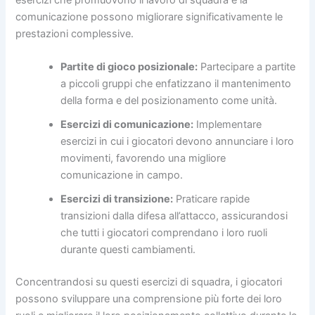
comunicazione possono migliorare significativamente le
prestazioni complessive.
Partite di gioco posizionale:
Partecipare a partite
a piccoli gruppi che enfatizzano il mantenimento
della forma e del posizionamento come unità.
Esercizi di comunicazione:
Implementare
esercizi in cui i giocatori devono annunciare i loro
movimenti, favorendo una migliore
comunicazione in campo.
Esercizi di transizione:
Praticare rapide
transizioni dalla difesa all’attacco, assicurandosi
che tutti i giocatori comprendano i loro ruoli
durante questi cambiamenti.
Concentrandosi su questi esercizi di squadra, i giocatori
possono sviluppare una comprensione più forte dei loro