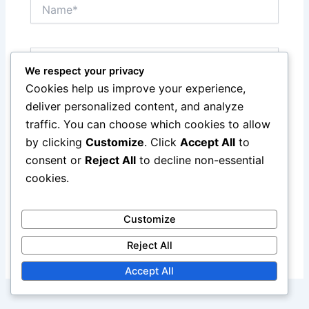
Name*
Email*
We respect your privacy
Cookies help us improve your experience,
deliver personalized content, and analyze
Website
traffic. You can choose which cookies to allow
by clicking
Customize
. Click
Accept All
to
consent or
Reject All
to decline non-essential
Save my name, email, and website in this browser
cookies.
for the next time I comment.
Customize
Reject All
Accept All