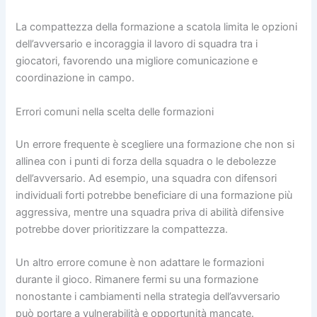
La compattezza della formazione a scatola limita le opzioni
dell’avversario e incoraggia il lavoro di squadra tra i
giocatori, favorendo una migliore comunicazione e
coordinazione in campo.
Errori comuni nella scelta delle formazioni
Un errore frequente è scegliere una formazione che non si
allinea con i punti di forza della squadra o le debolezze
dell’avversario. Ad esempio, una squadra con difensori
individuali forti potrebbe beneficiare di una formazione più
aggressiva, mentre una squadra priva di abilità difensive
potrebbe dover prioritizzare la compattezza.
Un altro errore comune è non adattare le formazioni
durante il gioco. Rimanere fermi su una formazione
nonostante i cambiamenti nella strategia dell’avversario
può portare a vulnerabilità e opportunità mancate.