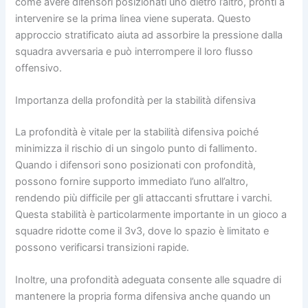
come avere difensori posizionati uno dietro l’altro, pronti a
intervenire se la prima linea viene superata. Questo
approccio stratificato aiuta ad assorbire la pressione dalla
squadra avversaria e può interrompere il loro flusso
offensivo.
Importanza della profondità per la stabilità difensiva
La profondità è vitale per la stabilità difensiva poiché
minimizza il rischio di un singolo punto di fallimento.
Quando i difensori sono posizionati con profondità,
possono fornire supporto immediato l’uno all’altro,
rendendo più difficile per gli attaccanti sfruttare i varchi.
Questa stabilità è particolarmente importante in un gioco a
squadre ridotte come il 3v3, dove lo spazio è limitato e
possono verificarsi transizioni rapide.
Inoltre, una profondità adeguata consente alle squadre di
mantenere la propria forma difensiva anche quando un