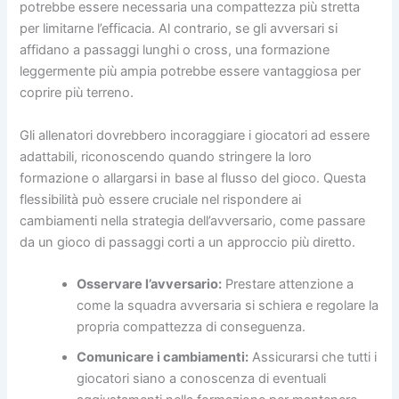
potrebbe essere necessaria una compattezza più stretta
per limitarne l’efficacia. Al contrario, se gli avversari si
affidano a passaggi lunghi o cross, una formazione
leggermente più ampia potrebbe essere vantaggiosa per
coprire più terreno.
Gli allenatori dovrebbero incoraggiare i giocatori ad essere
adattabili, riconoscendo quando stringere la loro
formazione o allargarsi in base al flusso del gioco. Questa
flessibilità può essere cruciale nel rispondere ai
cambiamenti nella strategia dell’avversario, come passare
da un gioco di passaggi corti a un approccio più diretto.
Osservare l’avversario:
Prestare attenzione a
come la squadra avversaria si schiera e regolare la
propria compattezza di conseguenza.
Comunicare i cambiamenti:
Assicurarsi che tutti i
giocatori siano a conoscenza di eventuali