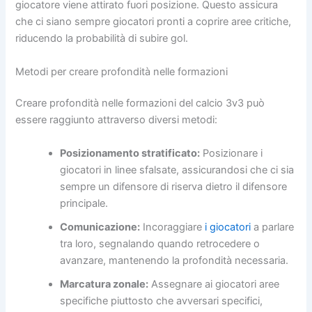
giocatore viene attirato fuori posizione. Questo assicura
che ci siano sempre giocatori pronti a coprire aree critiche,
riducendo la probabilità di subire gol.
Metodi per creare profondità nelle formazioni
Creare profondità nelle formazioni del calcio 3v3 può
essere raggiunto attraverso diversi metodi:
Posizionamento stratificato:
Posizionare i
giocatori in linee sfalsate, assicurandosi che ci sia
sempre un difensore di riserva dietro il difensore
principale.
Comunicazione:
Incoraggiare
i giocatori
a parlare
tra loro, segnalando quando retrocedere o
avanzare, mantenendo la profondità necessaria.
Marcatura zonale:
Assegnare ai giocatori aree
specifiche piuttosto che avversari specifici,