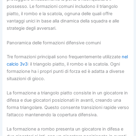
possesso. Le formazioni comuni includono il triangolo
piatto, il rombo e la scatola, ognuna delle quali offre
vantaggi unici in base alla dinamica della squadra e alle
strategie degli avversari.
Panoramica delle formazioni difensive comuni
Tre formazioni principali sono frequentemente utilizzate
nel
calcio 3v3
: il triangolo piatto, il rombo e la scatola. Ogni
formazione ha i propri punti di forza ed è adatta a diverse
situazioni di gioco.
La formazione a triangolo piatto consiste in un giocatore in
difesa e due giocatori posizionati in avanti, creando una
forma triangolare. Questo consente transizioni rapide verso
l’attacco mantenendo la copertura difensiva.
La formazione a rombo presenta un giocatore in difesa e