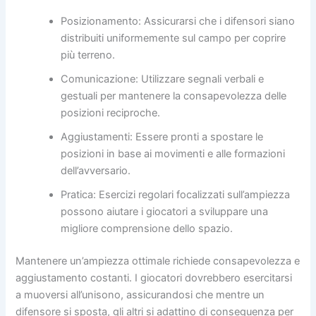
Posizionamento: Assicurarsi che i difensori siano
distribuiti uniformemente sul campo per coprire
più terreno.
Comunicazione: Utilizzare segnali verbali e
gestuali per mantenere la consapevolezza delle
posizioni reciproche.
Aggiustamenti: Essere pronti a spostare le
posizioni in base ai movimenti e alle formazioni
dell’avversario.
Pratica: Esercizi regolari focalizzati sull’ampiezza
possono aiutare i giocatori a sviluppare una
migliore comprensione dello spazio.
Mantenere un’ampiezza ottimale richiede consapevolezza e
aggiustamento costanti. I giocatori dovrebbero esercitarsi
a muoversi all’unisono, assicurandosi che mentre un
difensore si sposta, gli altri si adattino di conseguenza per