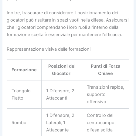
Inoltre, trascurare di considerare il posizionamento dei
giocatori può risultare in spazi vuoti nella difesa. Assicurarsi
che i giocatori comprendano i loro ruoli all’interno della
formazione scelta è essenziale per mantenere l’efficacia.
Rappresentazione visiva delle formazioni
Posizioni dei
Punti di Forza
Formazione
Giocatori
Chiave
Transizioni rapide,
Triangolo
1 Difensore, 2
supporto
Piatto
Attaccanti
offensivo
1 Difensore, 2
Controllo del
Rombo
Laterali, 1
centrocampo,
Attaccante
difesa solida