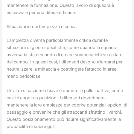
mantenere la formazione. Questo lavoro di squadra è
essenziale per una difesa efficace.
Situazioni in cui l’ampiezza è critica
L’ampiezza diventa particolarmente critica durante
situazioni di gioco specifiche, come quando la squadra
avversaria sta cercando di creare sovraccarichi su un lato
del campo. In questi casi, i difensori devono allargarsi per
neutralizzare la minaccia e costringere l’attacco in aree
meno pericolose.
Un’altra situazione chiave è durante le palle inattive, come
calci d’angolo o punizioni. I difensori dovrebbero
mantenere la loro ampiezza per coprire potenziali opzioni di
passaggio e prevenire che gli attaccanti sfruttino i varchi.
Questo posizionamento può ridurre significativamente la
probabilità di subire gol.