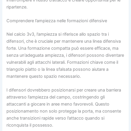
ripartenze.
Comprendere l’ampiezza nelle formazioni difensive
Nel calcio 3v3, l’ampiezza si riferisce allo spazio tra i
difensori, che è cruciale per mantenere una linea difensiva
forte. Una formazione compatta può essere efficace, ma
senza un’adeguata ampiezza, i difensori possono diventare
vulnerabili agli attacchi laterali. Formazioni chiave come il
triangolo piatto o la linea sfalsata possono aiutare a
mantenere questo spazio necessario.
I difensori dovrebbero posizionarsi per creare una barriera
attraverso l’ampiezza del campo, costringendo gli
attaccanti a giocare in aree meno favorevoli. Questo
posizionamento non solo protegge la porta, ma consente
anche transizioni rapide verso l’attacco quando si
riconquista il possesso.