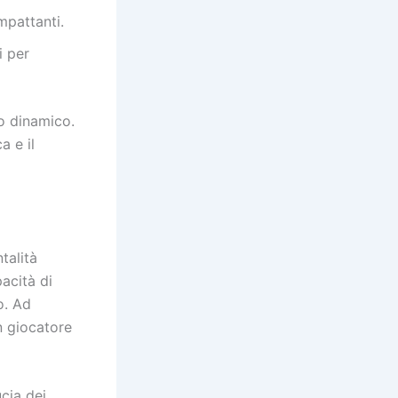
mpattanti.
i per
o dinamico.
a e il
talità
pacità di
o. Ad
n giocatore
cia dei