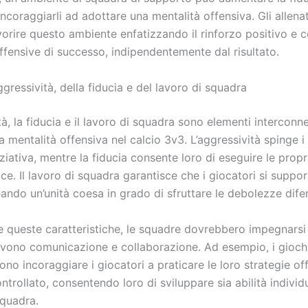
incoraggiarli ad adottare una mentalità offensiva. Gli allena
orire questo ambiente enfatizzando il rinforzo positivo e 
ffensive di successo, indipendentemente dal risultato.
ggressività, della fiducia e del lavoro di squadra
tà, la fiducia e il lavoro di squadra sono elementi interconn
a mentalità offensiva nel calcio 3v3. L’aggressività spinge i
ziativa, mentre la fiducia consente loro di eseguire le propr
e. Il lavoro di squadra garantisce che i giocatori si suppor
ando un’unità coesa in grado di sfruttare le debolezze dife
e queste caratteristiche, le squadre dovrebbero impegnarsi 
ono comunicazione e collaborazione. Ad esempio, i giochi
no incoraggiare i giocatori a praticare le loro strategie of
trollato, consentendo loro di sviluppare sia abilità individ
squadra.