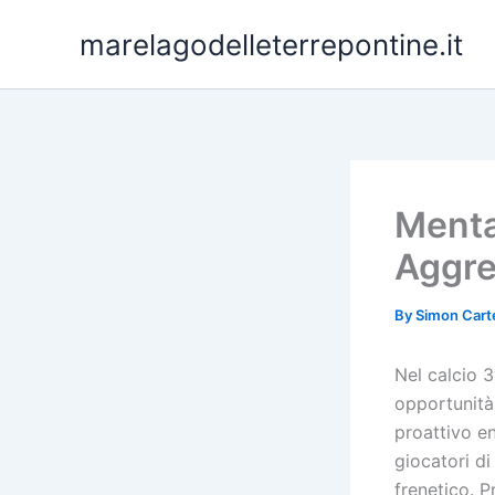
Skip
marelagodelleterrepontine.it
to
content
Mental
Aggre
By
Simon Cart
Nel calcio 
opportunità
proattivo en
giocatori d
frenetico. 