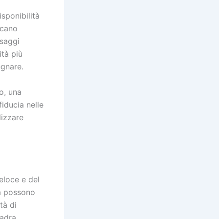
isponibilità
rcano
ssaggi
ità più
egnare.
o, una
fiducia nelle
lizzare
eloce e del
tà possono
tà di
uadra