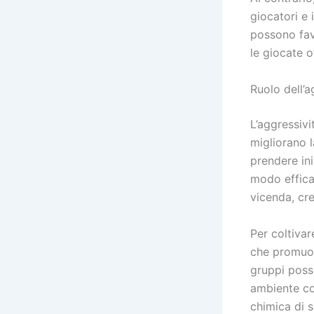
giocatori e 
possono fav
le giocate o
Ruolo dell’a
L’aggressivi
migliorano l
prendere ini
modo efficac
vicenda, cre
Per coltivar
che promuov
gruppi posso
ambiente con
chimica di 