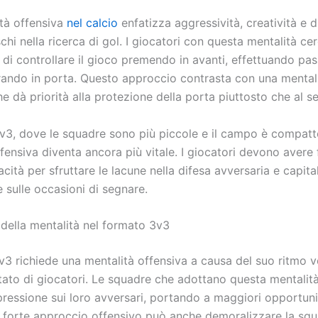
tà offensiva
nel calcio
enfatizza aggressività, creatività e d
schi nella ricerca di gol. I giocatori con questa mentalità ce
 di controllare il gioco premendo in avanti, effettuando pa
tirando in porta. Questo approccio contrasta con una mental
he dà priorità alla protezione della porta piuttosto che al s
3v3, dove le squadre sono più piccole e il campo è compatt
fensiva diventa ancora più vitale. I giocatori devono avere 
cità per sfruttare le lacune nella difesa avversaria e capita
 sulle occasioni di segnare.
della mentalità nel formato 3v3
v3 richiede una mentalità offensiva a causa del suo ritmo v
tato di giocatori. Le squadre che adottano questa mentali
ressione sui loro avversari, portando a maggiori opportuni
 forte approccio offensivo può anche demoralizzare la sq