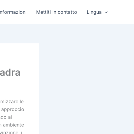
Informazioni
Mettiti in contatto
Lingua
uadra
imizzare le
o approccio
ndo ai
un ambiente
inzione, i