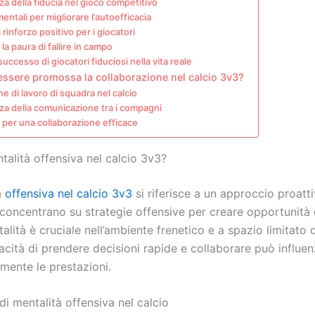
a della fiducia nel gioco competitivo
mentali per migliorare l’autoefficacia
 rinforzo positivo per i giocatori
la paura di fallire in campo
successo di giocatori fiduciosi nella vita reale
ssere promossa la collaborazione nel calcio 3v3?
ne di lavoro di squadra nel calcio
za della comunicazione tra i compagni
 per una collaborazione efficace
talità offensiva nel calcio 3v3?
à
offensiva nel calcio 3v3
si riferisce a un approccio proattiv
 concentrano su strategie offensive per creare opportunità 
lità è cruciale nell’ambiente frenetico e a spazio limitato 
acità di prendere decisioni rapide e collaborare può influe
amente le prestazioni.
di mentalità offensiva nel calcio