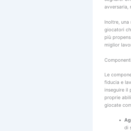
avversaria, 
Inoltre, una
giocatori c
più propensi
miglior lav
Componenti 
Le componen
fiducia e la
inseguire il
proprie abil
giocate com
Ag
di 