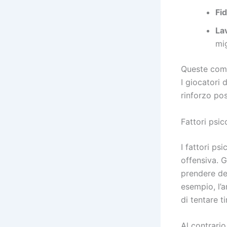
Fid
La
mig
Queste comp
I giocatori 
rinforzo pos
Fattori psic
I fattori ps
offensiva. G
prendere dec
esempio, l’a
di tentare t
Al contrari