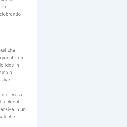
tori
celebrando
essi che
 giocatori a
ie idee in
tino a
nsive.
in esercizi
 a piccoli
fensive in un
uali che