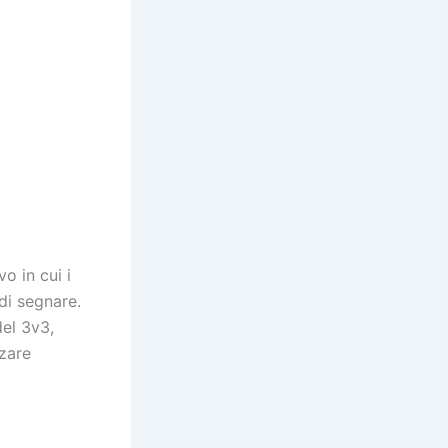
o in cui i
di segnare.
del 3v3,
nzare