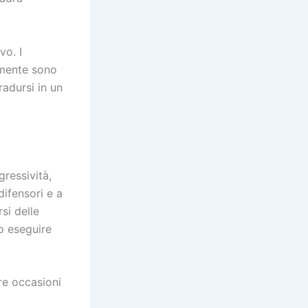
vo. I
amente sono
radursi in un
ressività,
difensori e a
si delle
 o eseguire
re occasioni