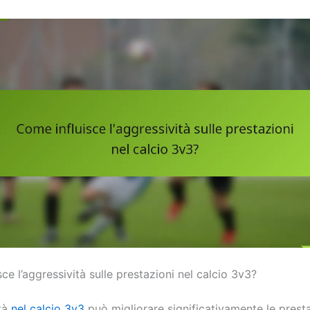
ce l’aggressività sulle prestazioni nel calcio 3v3?
ità
nel calcio 3v3
può migliorare significativamente le presta