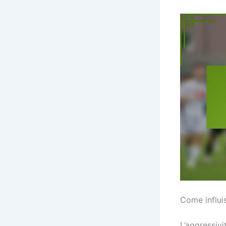
Come influis
L’aggressiv