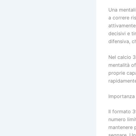
Una mentali
a correre ri
attivamente
decisivi e 
difensiva, c
Nel calcio 
mentalità of
proprie capa
rapidamente
Importanza 
Il formato 3
numero limi
mantenere p
segnare. Un