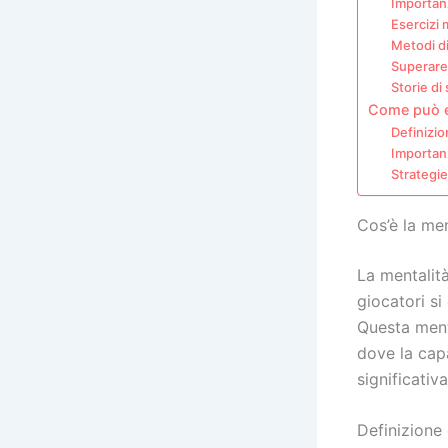
Importanz
Esercizi 
Metodi di
Superare 
Storie di 
Come può e
Definizio
Importan
Strategie
Cos’è la men
La mentalit
giocatori si
Questa menta
dove la cap
significativ
Definizione 