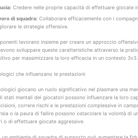
ucia:
Credere nelle proprie capacità di effettuare giocate i
voro di squadra:
Collaborare efficacemente con i compagn
liorare le strategie offensive.
onenti lavorano insieme per creare un approccio offensiv
devono sviluppare queste caratteristiche attraverso la pratic
itivo per massimizzare la loro efficacia in un contesto 3v3.
ologici che influenzano le prestazioni
icologici giocano un ruolo significativo nel plasmare una men
li stati mentali dei giocatori possono influenzare la loro ca
isioni, correre rischi e le prestazioni complessive in camp
nsia o la paura di fallire possono ostacolare la volontà di u
iri o di effettuare giocate aggressive.
o, un ambiente di squadra di supporto può aumentare la fidu