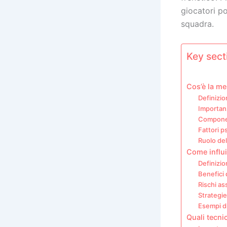
giocatori po
squadra.
Key secti
Cos’è la me
Definizio
Importanz
Component
Fattori p
Ruolo del
Come influi
Definizio
Benefici 
Rischi as
Strategie
Esempi di
Quali tecni